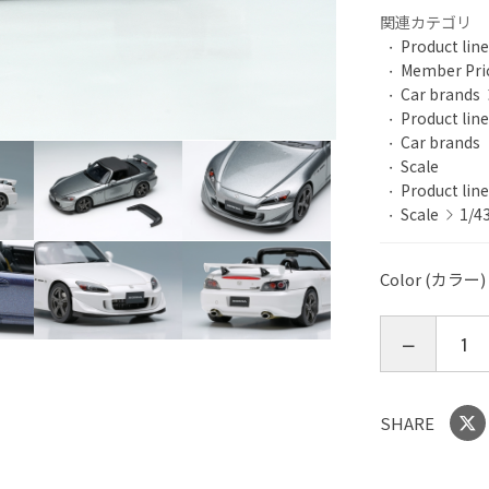
関連カテゴリ
Product line
Member P
Car brands
Product line
Car brands
Scale
Product line
Scale
1/4
Color (カラー)
SHARE