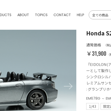
DUCTS
ABOUT
TOPICS
CONTACT
HELP
Honda S2
通常価格
（税
￥31,900
（
『EIDOLO
ーとして製作した「ホ
シンクロシルバ
レミアムサンセ
: グランプリホ
EM678G ～ EM
1/43
限定