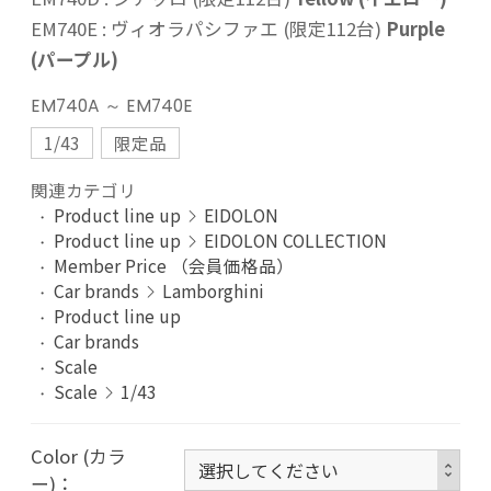
EM740E : ヴィオラパシファエ (限定112台)
Purple
(パープル)
EM740A ～ EM740E
1/43
限定品
関連カテゴリ
Product line up
EIDOLON
Product line up
EIDOLON COLLECTION
Member Price （会員価格品）
Car brands
Lamborghini
Product line up
Car brands
Scale
Scale
1/43
Color (カラ
ー)