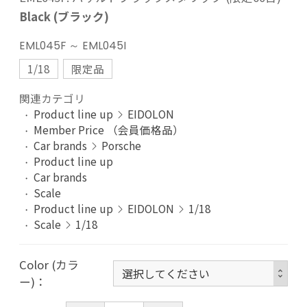
Black (ブラック)
EML045F ～ EML045I
1/18
限定品
関連カテゴリ
Product line up
EIDOLON
Member Price （会員価格品）
Car brands
Porsche
Product line up
Car brands
Scale
Product line up
EIDOLON
1/18
Scale
1/18
Color (カラ
ー)