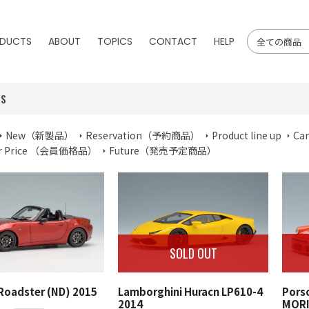
DUCTS
ABOUT
TOPICS
CONTACT
HELP
MS
New（新製品）
Reservation（予約商品）
Product line up
Car
r Price （会員価格品）
Future（発売予定商品）
SOLD OUT
Pors
Roadster (ND) 2015
Lamborghini Huracn LP610-4
MORI
2014