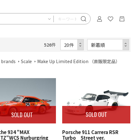
526
件
 brands
Scale
Make Up Limited Edition （直販限定品）
SOLD OUT
SOLD OUT
Porsche 911 Carrera RSR
che 934 "MAX
Turbo Street ver.
TZ"WCS Nurburgring