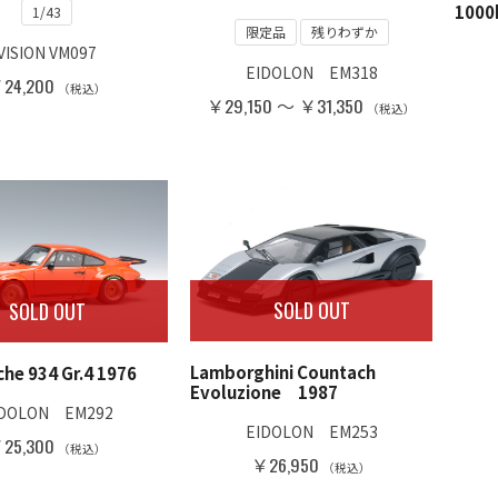
1000
1/43
限定品
残りわずか
VISION VM097
EIDOLON EM318
24,200
（税込）
￥29,150 ～ ￥31,350
（税込）
SOLD OUT
SOLD OUT
Lamborghini Countach
he 934 Gr.4 1976
Evoluzione 1987
IDOLON EM292
EIDOLON EM253
25,300
（税込）
￥26,950
（税込）