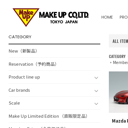
HOME
PRO
CATEGORY
ALL ITE
New（新製品）
CATEGORY
Membe
Reservation（予約商品）
Product line up
Car brands
Scale
Make Up Limited Edition （直販限定品）
Mazda 